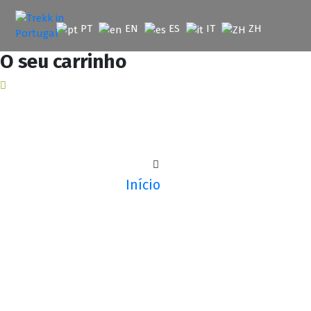
Saltar
para
PT
EN
ES
IT
ZH
o
conteúdo
O seu carrinho
Início
Newsletter