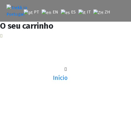
Saltar
para
PT
EN
ES
IT
ZH
o
conteúdo
O seu carrinho
Início
Parcerias