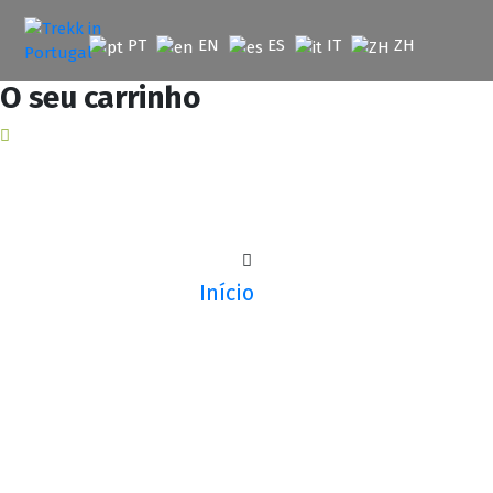
Saltar
para
PT
EN
ES
IT
ZH
o
conteúdo
O seu carrinho
Início
Produtos