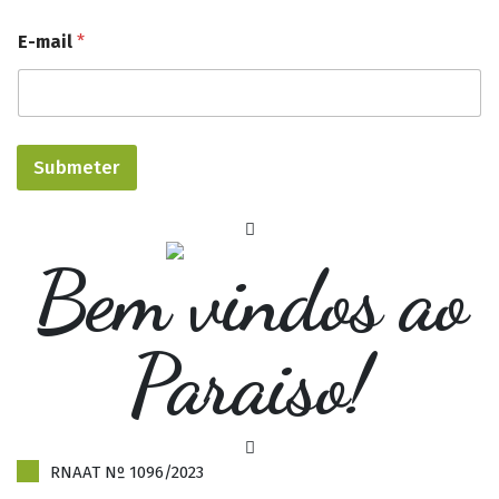
E-mail
*
Submeter
Bem vindos ao
Paraiso!
RNAAT Nº 1096/2023