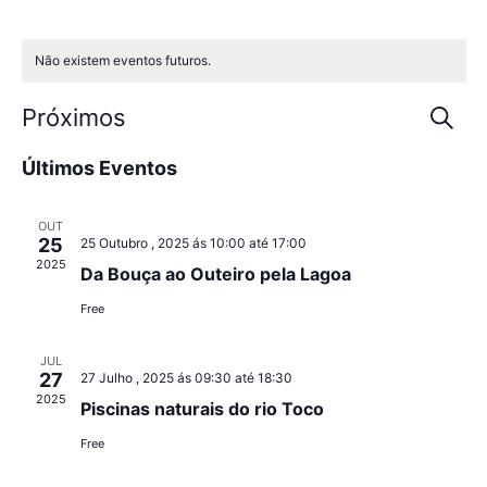
Não existem eventos futuros.
Eve
Próximos
Pesqui
Selecione
Sea
Últimos Eventos
data
and
OUT
Vie
25
25 Outubro , 2025 ás 10:00
até
17:00
2025
Da Bouça ao Outeiro pela Lagoa
Nav
Free
JUL
27
27 Julho , 2025 ás 09:30
até
18:30
2025
Piscinas naturais do rio Toco
Free