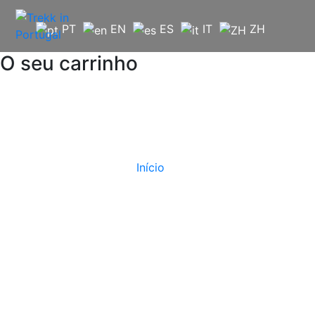
Saltar
para
PT
EN
ES
IT
ZH
o
conteúdo
O seu carrinho
Início
Evento