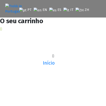
Saltar
para
PT
EN
ES
IT
ZH
o
conteúdo
O seu carrinho
Início
Utilizador