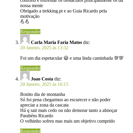
conforto e enfrentar os obstáculos principalmente os da
nossa mente
Obrigado a trekking.pt e ao Guia Ricardo pela
motivação
💪💪
Responder
Carla Maria Faria Matos
diz:
20 Janeiro, 2025 às 13:32
Foi um dia espetacular 😃 e uma linda caminhada 💯💯
Responder
Joao Costa
diz:
20 Janeiro, 2025 às 16:15
Bonito dia de montanha
Só foi pena chegarmos ao escurecer e não poder
apreciar a zona da cascata
Há q sair mais cedo ou não demorar tanto a almoçar
Parabéns Ricardo
O velhinho sofreu mas mais um objetivo cumprido
Responder