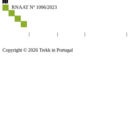
RNAAT Nº 1096/2023
Politica de Privacidade
Livro de reclamações
Newsletter
Facebook
|
Instagram
|
YouTube
|
info@trekkin.pt
|
+351 919 679 004
Copyright © 2026 Trekk in Portugal