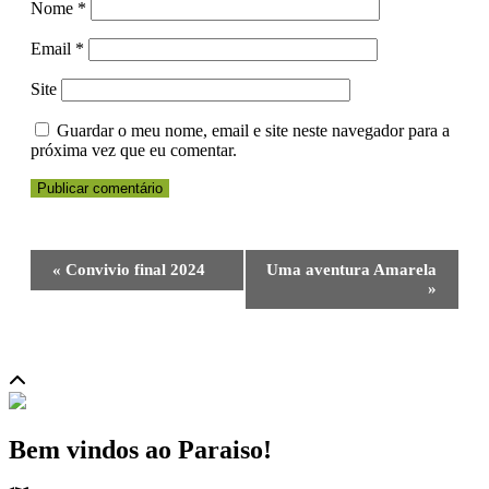
Nome
*
Email
*
Site
Guardar o meu nome, email e site neste navegador para a
próxima vez que eu comentar.
Navegação
«
Convivio final 2024
Uma aventura Amarela
do
»
Evento
Bem vindos ao Paraiso!