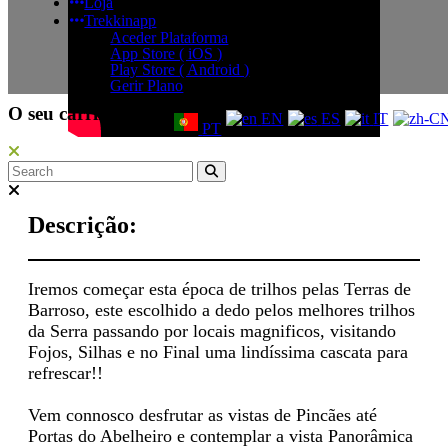
Loja
Trekkinapp
Aceder Plataforma
App Store ( iOS )
Play Store ( Android )
Gerir Plano
O seu carrinho
EN
ES
IT
PT
Descrição:
Iremos começar esta época de trilhos pelas Terras de
Barroso, este escolhido a dedo pelos melhores trilhos
da Serra passando por locais magnificos, visitando
Fojos, Silhas e no Final uma lindíssima cascata para
refrescar!!
Vem connosco desfrutar as vistas de Pincães até
Portas do Abelheiro e contemplar a vista Panorâmica