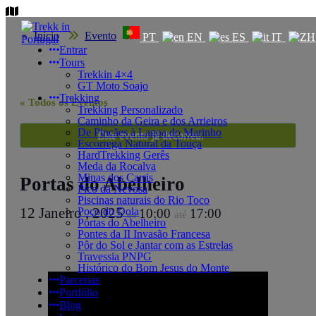
Saltar
para
Início
Evento
o
PT
EN
ES
IT
Portas do Abelheiro
conteúdo
Entrar
Tours
Trekkin 4×4
GT Moto Soajo
Trekking
« Todos os Eventos
Trekking Personalizado
Caminho da Geira e dos Arrieiros
De Pincães à Lagoa do Marinho
Este evento já decorreu.
Escorrega Natural da Touça
HardTrekking Gerês
Meda da Rocalva
Minas dos Carris
Portas do Abelheiro
Pico da Nevosa
Piscinas naturais do Rio Toco
12 Janeiro , 2025
Poço do Dola
10:00
17:00
ás
até
Portas do Abelheiro
Pontes da II Invasão Francesa
Pôr do Sol e Jantar com as Estrelas
Travessia PNPG
Histórico do Bom Jesus do Monte
Parcerias
Portfólio
Blog