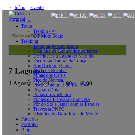
Saltar
Início
Evento
para
7 Lagoas
PT
EN
ES
IT
o
Entrar
conteúdo
Tours
Trekkin 4×4
« Todos os Eventos
GT Moto Soajo
Trekking
Trekking Personalizado
Este evento já decorreu.
Caminho da Geira e dos Arrieiros
De Pincães à Lagoa do Marinho
Escorrega Natural da Touça
HardTrekking Gerês
7 Lagoas
Meda da Rocalva
Minas dos Carris
Pico da Nevosa
4 Agosto , 2024
10:00
18:00
das
ás
Piscinas naturais do Rio Toco
Poço do Dola
Portas do Abelheiro
Pontes da II Invasão Francesa
Pôr do Sol e Jantar com as Estrelas
Travessia PNPG
Histórico do Bom Jesus do Monte
Parcerias
Portfólio
Blog