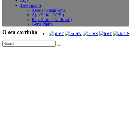
Loja
Trekkinapp
Aceder Plataforma
App Store ( iOS )
Play Store ( Android )
Gerir Plano
O seu carrinho
PT
EN
ES
IT