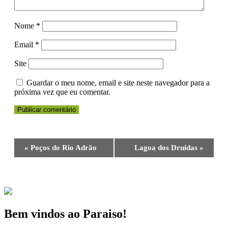
Nome
*
Email
*
Site
Guardar o meu nome, email e site neste navegador para a
próxima vez que eu comentar.
Navegação
«
Poços do Rio Adrão
Lagoa dos Druidas
»
do
Evento
Bem vindos ao Paraiso!