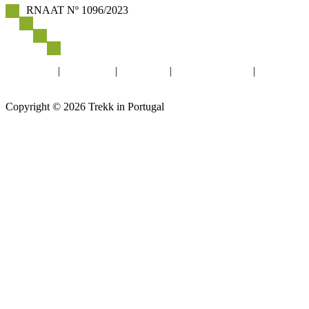
RNAAT Nº 1096/2023
Politica de Privacidade
Livro de reclamações
Newsletter
Facebook
|
Instagram
|
YouTube
|
info@trekkin.pt
|
+351
919 679 004
Copyright © 2026 Trekk in Portugal