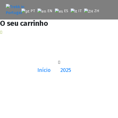
Saltar
para
PT
EN
ES
IT
ZH
o
conteúdo
O seu carrinho
Início
2025
Julho