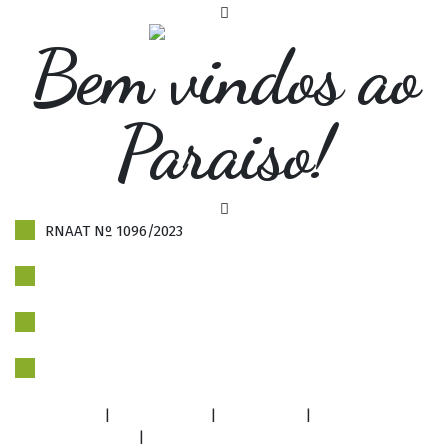
Bem vindos ao
Paraiso!
RNAAT Nº 1096/2023
Politica de Privacidade
Livro de reclamações
Newsletter
Facebook
|
Instagram
|
YouTube
|
info@trekkin.pt
|
+351 919 679 004