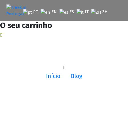
Saltar
para
PT
EN
ES
IT
ZH
o
conteúdo
O seu carrinho
Início
Blog
Arquivo Por Categoria "Notícias"