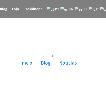
Blog
Loja
Trekkinapp
PT
EN
ES
IT
Início
Blog
Notícias
A Trekkin 4×4