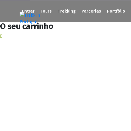
Saltar
para
Entrar
Tours
Trekking
Parcerias
Portfólio
o
conteúdo
O seu carrinho