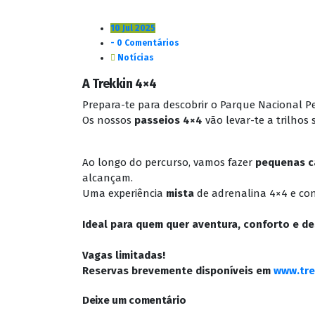
10 Jul 2025
- 0 Comentários
Notícias
A Trekkin 4×4
Prepara-te para descobrir o Parque Nacional 
Os nossos
passeios 4×4
vão levar-te a trilhos s
Ao longo do percurso, vamos fazer
pequenas c
alcançam.
Uma experiência
mista
de adrenalina 4×4 e con
Ideal para quem quer aventura, conforto e d
Vagas limitadas!
Reservas brevemente disponíveis em
www.tre
Deixe um comentário