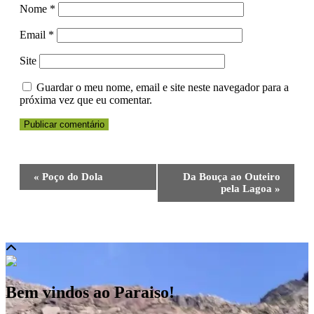
Nome
*
Email
*
Site
Guardar o meu nome, email e site neste navegador para a
próxima vez que eu comentar.
Navegação
«
Poço do Dola
Da Bouça ao Outeiro
do
pela Lagoa
»
Evento
Bem vindos ao Paraiso!