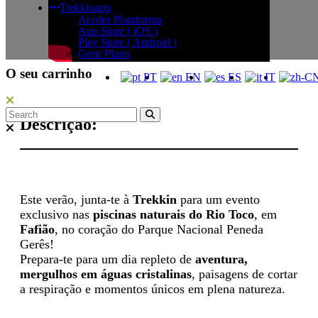
Trekkinapp
Aceder Plataforma
App Store ( iOS )
Play Store ( Android )
Gerir Plano
O seu carrinho
PT
EN
ES
IT
Descrição:
Este verão, junta-te à
Trekkin
para um evento
exclusivo nas
piscinas naturais do Rio Toco
, em
Fafião
, no coração do Parque Nacional Peneda
Gerês!
Prepara-te para um dia repleto de
aventura,
mergulhos em águas cristalinas
, paisagens de cortar
a respiração e momentos únicos em plena natureza.