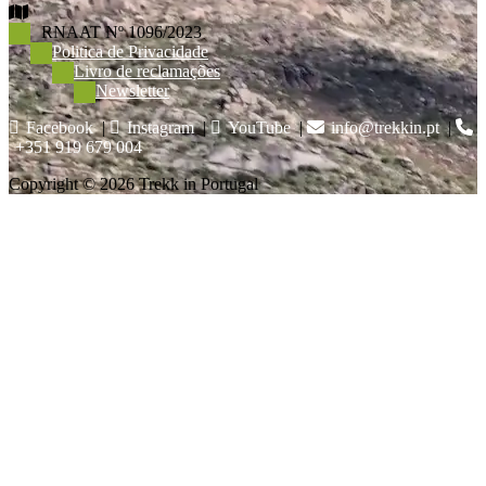
RNAAT Nº 1096/2023
Politica de Privacidade
Livro de reclamações
Newsletter
Facebook
|
Instagram
|
YouTube
|
info@trekkin.pt
|
+351 919 679 004
Copyright © 2026 Trekk in Portugal