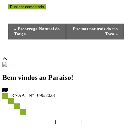
Navegação
«
Escorrega Natural da
Piscinas naturais do rio
do
Touça
Toco
»
Evento
Bem vindos ao Paraiso!
RNAAT Nº 1096/2023
Politica de Privacidade
Livro de reclamações
Newsletter
Facebook
|
Instagram
|
YouTube
|
info@trekkin.pt
|
+351 919 679 004