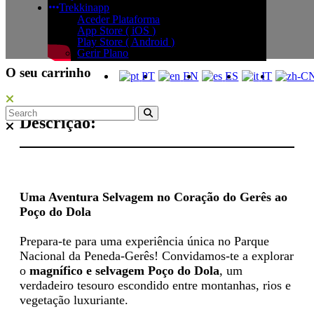
Trekkinapp
Aceder Plataforma
App Store ( iOS )
Play Store ( Android )
Gerir Plano
O seu carrinho
PT
EN
ES
IT
Descrição:
Uma Aventura Selvagem no Coração do Gerês ao
Poço do Dola
Prepara-te para uma experiência única no Parque
Nacional da Peneda-Gerês! Convidamos-te a explorar
o
magnífico e selvagem Poço do Dola
, um
verdadeiro tesouro escondido entre montanhas, rios e
vegetação luxuriante.