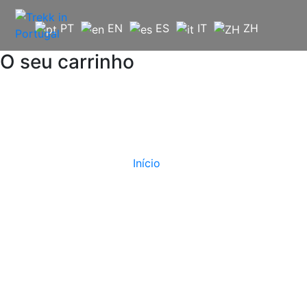
Saltar
para
PT
EN
ES
IT
ZH
o
conteúdo
O seu carrinho
Início
Evento