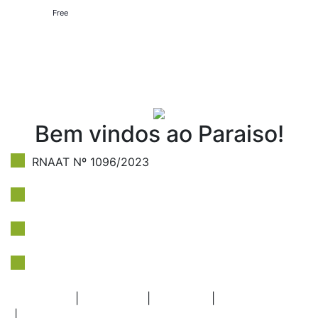
Free
Bem vindos ao Paraiso!
RNAAT Nº 1096/2023
Politica de Privacidade
Livro de reclamações
Newsletter
Facebook
|
Instagram
|
YouTube
|
info@trekkin.pt
|
+351 919 679 004