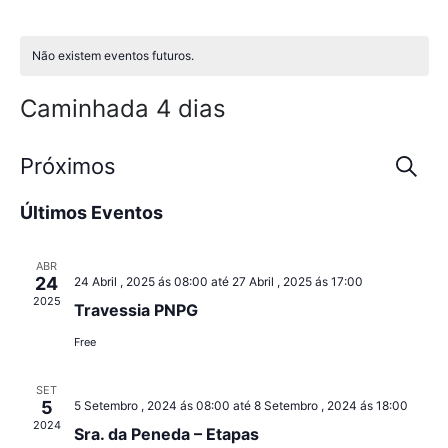
Não existem eventos futuros.
Caminhada 4 dias
Eve
Próximos
Pesqui
Selecione
Sea
Últimos Eventos
data
and
ABR
Vie
24
24 Abril , 2025 ás 08:00
até
27 Abril , 2025 ás 17:00
2025
Travessia PNPG
Nav
Free
SET
5
5 Setembro , 2024 ás 08:00
até
8 Setembro , 2024 ás 18:00
2024
Sra. da Peneda – Etapas