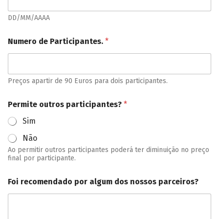
e
n
DD/MM/AAAA
d
e
Numero de Participantes.
*
r
o
t
a
Preços apartir de 90 Euros para dois participantes.
.
P
a
Permite outros participantes?
*
r
t
Sim
i
c
Não
i
Ao permitir outros participantes poderá ter diminuição no preço
p
final por participante.
a
n
Foi recomendado por algum dos nossos parceiros?
t
e
s
.