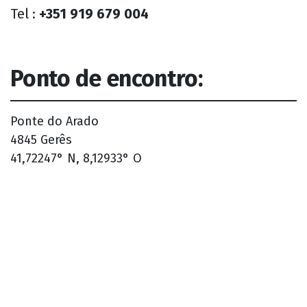
Tel :
+351 919 679 004
Ponto de encontro:
Ponte do Arado
4845 Gerês
41,72247° N, 8,12933° O