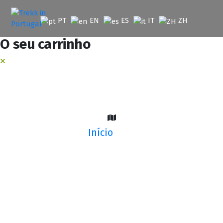
Saltar
para
PT
EN
ES
IT
ZH
o
conteúdo
O seu carrinho
Início
Meda Da Rocalva