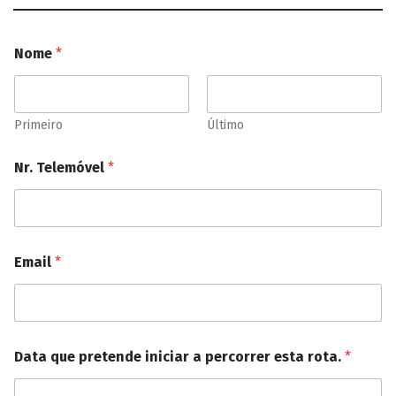
Nome
*
Primeiro
Último
Nr. Telemóvel
*
Email
*
p
Data que pretende iniciar a percorrer esta rota.
*
r
e
t