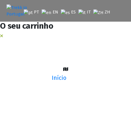
Saltar
para
PT
EN
ES
IT
ZH
o
conteúdo
O seu carrinho
Início
Travessia PNPG