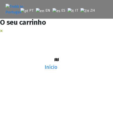
Saltar
para
PT
EN
ES
IT
ZH
o
conteúdo
O seu carrinho
Início
Trilho Histórico Do Bom Jesus Do Monte