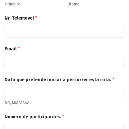
Primeiro
Último
d
Nr. Telemóvel
*
o
s
p
a
r
c
Email
*
e
i
r
o
s
?
Data que pretende iniciar a percorrer esta rota.
*
i
n
i
c
DD/MM/AAAA
i
a
Numero de participantes.
*
r