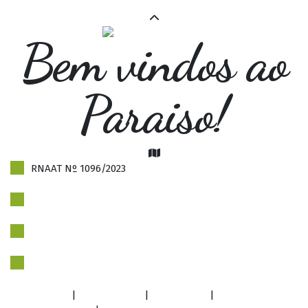
Bem vindos ao
Paraiso!
RNAAT Nº 1096/2023
Politica de Privacidade
Livro de reclamações
Newsletter
Facebook
|
Instagram
|
YouTube
|