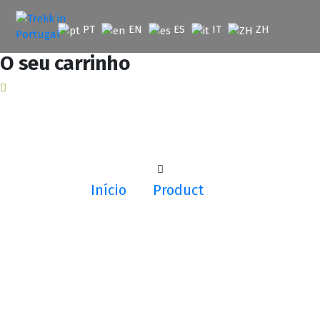
Saltar
para
PT
EN
ES
IT
ZH
o
conteúdo
O seu carrinho
Início
Product
Voucher Oferta