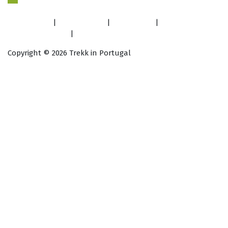
Facebook
|
Instagram
|
YouTube
|
info@trekkin.pt
|
+351 919 679 004
Copyright © 2026 Trekk in Portugal